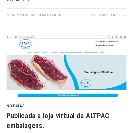
EM
COMENTÁRIOS DESATIVADOS
5 DE JANEIRO DE 2022
CLIENTE
FERRERA
BARBEARIA
CONTRATA
RE-
DESIGN
DE
SEU
WEBSITE
NOTÍCIAS
Publicada a loja virtual da ALTPAC
embalagens.