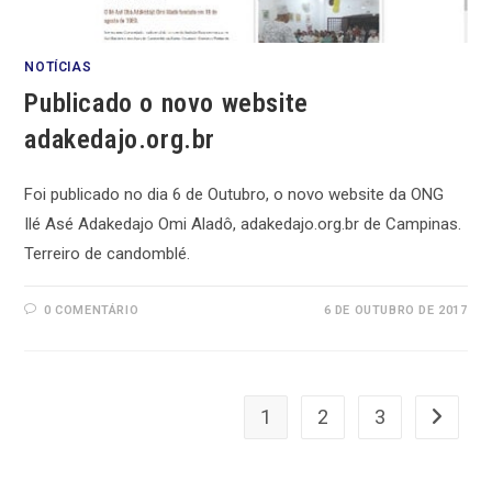
NOTÍCIAS
Publicado o novo website
adakedajo.org.br
Foi publicado no dia 6 de Outubro, o novo website da ONG
Ilé Asé Adakedajo Omi Aladô, adakedajo.org.br de Campinas.
Terreiro de candomblé.
0 COMENTÁRIO
6 DE OUTUBRO DE 2017
1
2
3
Ir para 