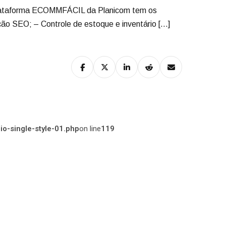
. A plataforma ECOMMFÁCIL da Planicom tem os
ção SEO; – Controle de estoque e inventário […]
o-single-style-01.php
on line
119