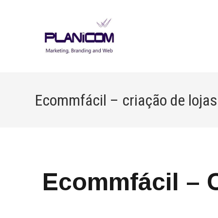
Ir
para
o
conteúdo
Ecommfácil – criação de lojas 
Ecommfácil – C