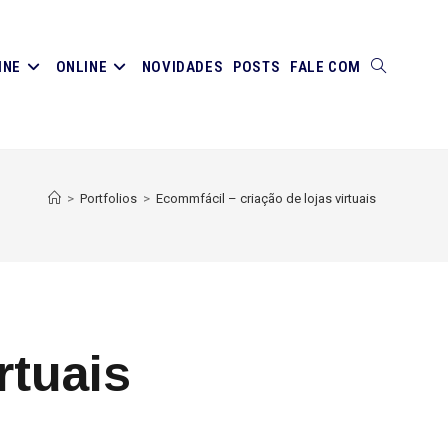
INE
ONLINE
NOVIDADES
POSTS
FALE COM
ALTERNAR
PESQUISA
>
Portfolios
>
Ecommfácil – criação de lojas virtuais
DO
SITE
rtuais