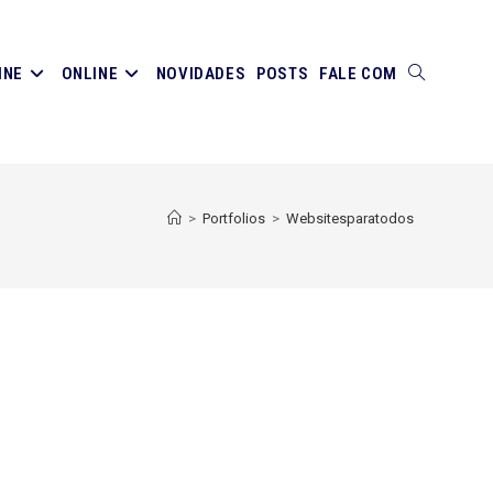
INE
ONLINE
NOVIDADES
POSTS
FALE COM
ALTERNAR
PESQUISA
>
Portfolios
>
Websitesparatodos
DO
SITE