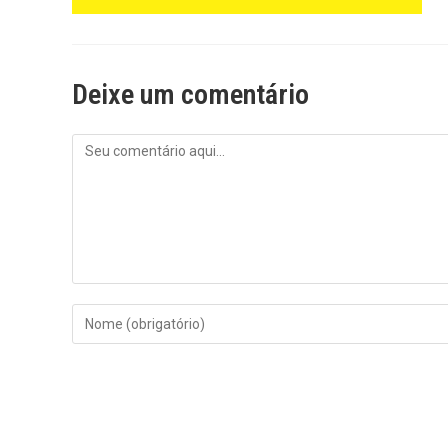
Deixe um comentário
Comentário
Digite
seu
nome
ou
nome
de