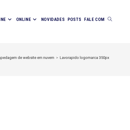
INE
ONLINE
NOVIDADES
POSTS
FALE COM
ALTERNAR
PESQUISA
pedagem de website em nuvem
>
Lavorapido logomarca 350px
DO
SITE